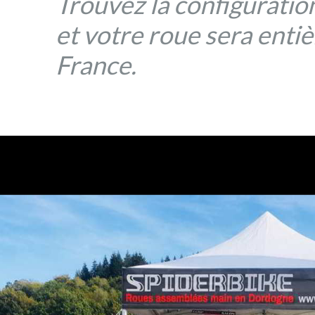
Trouvez la configuration
et votre roue sera ent
France.